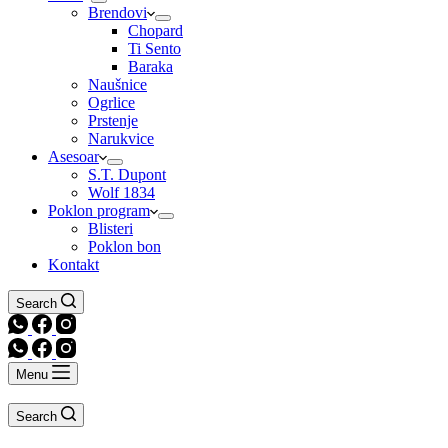
Brendovi
Chopard
Ti Sento
Baraka
Naušnice
Ogrlice
Prstenje
Narukvice
Asesoar
S.T. Dupont
Wolf 1834
Poklon program
Blisteri
Poklon bon
Kontakt
Search
Menu
Search