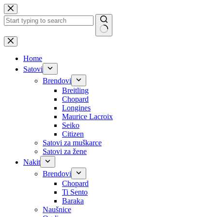
Skip
to
content
No
results
Home
Satovi
Brendovi
Breitling
Chopard
Longines
Maurice Lacroix
Seiko
Citizen
Satovi za muškarce
Satovi za žene
Nakit
Brendovi
Chopard
Ti Sento
Baraka
Naušnice