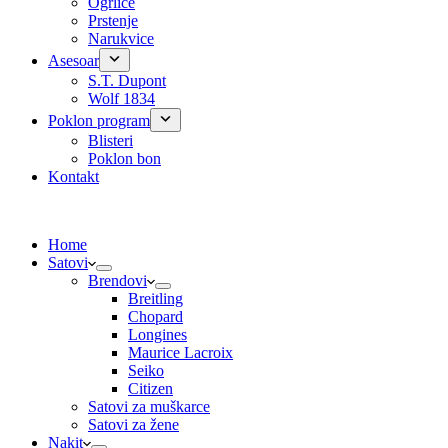
Ogrlice
Prstenje
Narukvice
Asesoar
S.T. Dupont
Wolf 1834
Poklon program
Blisteri
Poklon bon
Kontakt
Home
Satovi
Brendovi
Breitling
Chopard
Longines
Maurice Lacroix
Seiko
Citizen
Satovi za muškarce
Satovi za žene
Nakit