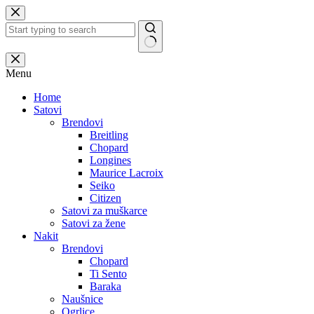
Skip
to
content
No
results
Menu
Home
Satovi
Brendovi
Breitling
Chopard
Longines
Maurice Lacroix
Seiko
Citizen
Satovi za muškarce
Satovi za žene
Nakit
Brendovi
Chopard
Ti Sento
Baraka
Naušnice
Ogrlice