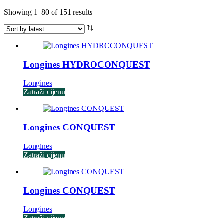
Sorted
Showing 1–80 of 151 results
by
latest
Longines HYDROCONQUEST
Longines
Zatraži cijenu
Longines CONQUEST
Longines
Zatraži cijenu
Longines CONQUEST
Longines
Zatraži cijenu