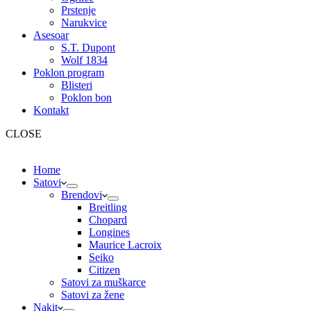
Prstenje
Narukvice
Asesoar
S.T. Dupont
Wolf 1834
Poklon program
Blisteri
Poklon bon
Kontakt
CLOSE
Home
Satovi
Brendovi
Breitling
Chopard
Longines
Maurice Lacroix
Seiko
Citizen
Satovi za muškarce
Satovi za žene
Nakit