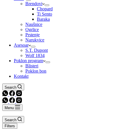
Brendovi
Chopard
Ti Sento
Baraka
Naušnice
Ogrlice
Prstenje
Narukvice
Asesoar
S.T. Dupont
Wolf 1834
Poklon program
Blisteri
Poklon bon
Kontakt
Search
Menu
Search
Filters