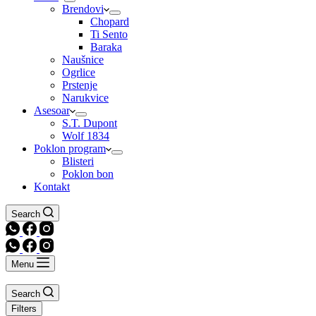
Brendovi
Chopard
Ti Sento
Baraka
Naušnice
Ogrlice
Prstenje
Narukvice
Asesoar
S.T. Dupont
Wolf 1834
Poklon program
Blisteri
Poklon bon
Kontakt
Search
Menu
Search
Filters