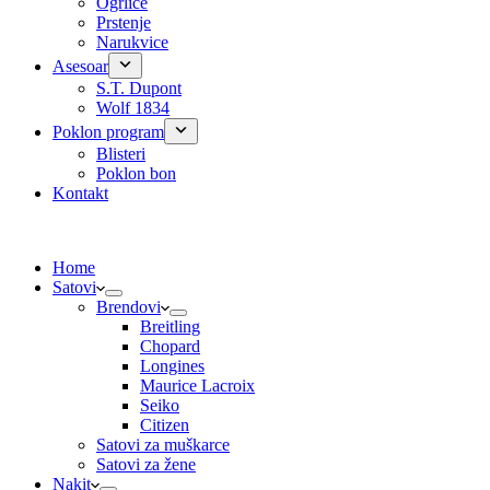
Ogrlice
Prstenje
Narukvice
Asesoar
S.T. Dupont
Wolf 1834
Poklon program
Blisteri
Poklon bon
Kontakt
Home
Satovi
Brendovi
Breitling
Chopard
Longines
Maurice Lacroix
Seiko
Citizen
Satovi za muškarce
Satovi za žene
Nakit