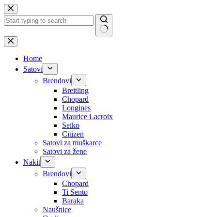
Skip
to
content
No
results
Home
Satovi
Brendovi
Breitling
Chopard
Longines
Maurice Lacroix
Seiko
Citizen
Satovi za muškarce
Satovi za žene
Nakit
Brendovi
Chopard
Ti Sento
Baraka
Naušnice