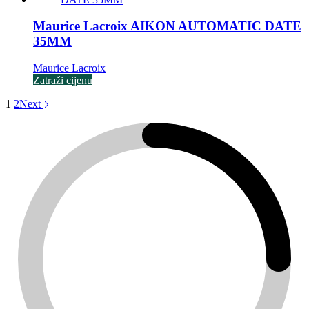
Maurice Lacroix AIKON AUTOMATIC DATE
35MM
Maurice Lacroix
Zatraži cijenu
1
2
Next