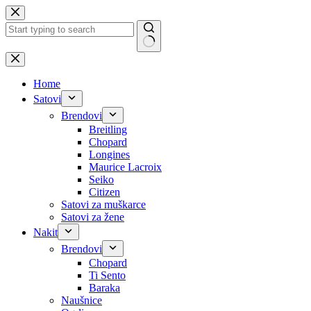
Skip
to
content
No
results
Home
Satovi
Brendovi
Breitling
Chopard
Longines
Maurice Lacroix
Seiko
Citizen
Satovi za muškarce
Satovi za žene
Nakit
Brendovi
Chopard
Ti Sento
Baraka
Naušnice