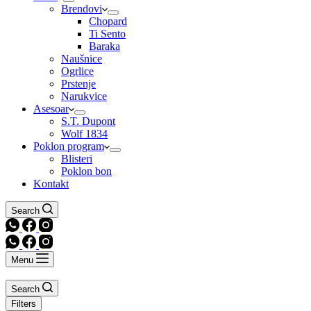
Brendovi
Chopard
Ti Sento
Baraka
Naušnice
Ogrlice
Prstenje
Narukvice
Asesoar
S.T. Dupont
Wolf 1834
Poklon program
Blisteri
Poklon bon
Kontakt
Search
Menu
Search
Filters