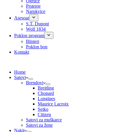
Ogrlice
Prstenje
Narukvice
Asesoar
S.T. Dupont
Wolf 1834
Poklon program
Blisteri
Poklon bon
Kontakt
Home
Satovi
Brendovi
Breitling
Chopard
Longines
Maurice Lacroix
Seiko
Citizen
Satovi za muškarce
Satovi za žene
Nakit