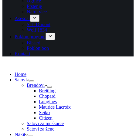
Ogrlice
Prstenje
Narukvice
Asesoar
S.T. Dupont
Wolf 1834
Poklon program
Blisteri
Poklon bon
Kontakt
Home
Satovi
Brendovi
Breitling
Chopard
Longines
Maurice Lacroix
Seiko
Citizen
Satovi za muškarce
Satovi za žene
Nakit