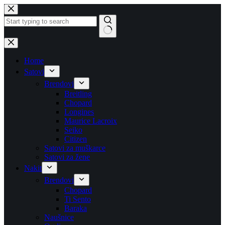
Skip
to
content
No
results
Home
Satovi
Brendovi
Breitling
Chopard
Longines
Maurice Lacroix
Seiko
Citizen
Satovi za muškarce
Satovi za žene
Nakit
Brendovi
Chopard
Ti Sento
Baraka
Naušnice