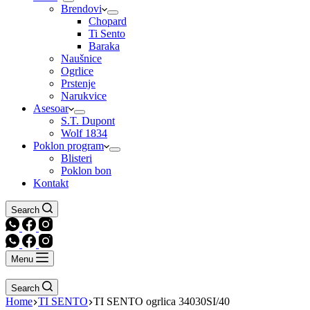
Brendovi
Chopard
Ti Sento
Baraka
Naušnice
Ogrlice
Prstenje
Narukvice
Asesoar
S.T. Dupont
Wolf 1834
Poklon program
Blisteri
Poklon bon
Kontakt
Search
Menu
Search
Home
TI SENTO
TI SENTO ogrlica 34030SI/40