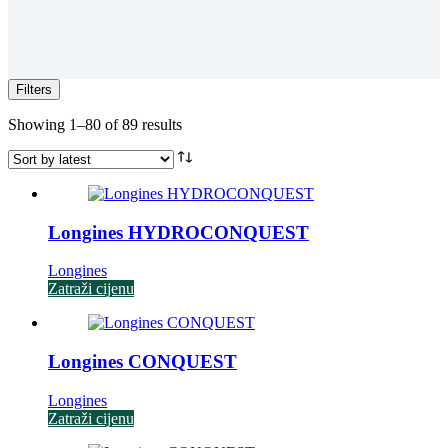
Filters
Sorted
Showing 1–80 of 89 results
by
latest
Longines HYDROCONQUEST
Longines
Zatraži cijenu
Longines CONQUEST
Longines
Zatraži cijenu