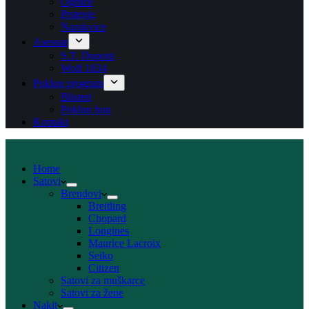
Ogrlice
Prstenje
Narukvice
Asesoar
S.T. Dupont
Wolf 1834
Poklon program
Blisteri
Poklon bon
Kontakt
Home
Satovi
Brendovi
Breitling
Chopard
Longines
Maurice Lacroix
Seiko
Citizen
Satovi za muškarce
Satovi za žene
Nakit