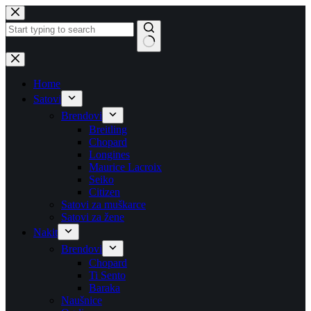
Skip
to
content
No
results
Home
Satovi
Brendovi
Breitling
Chopard
Longines
Maurice Lacroix
Seiko
Citizen
Satovi za muškarce
Satovi za žene
Nakit
Brendovi
Chopard
Ti Sento
Baraka
Naušnice