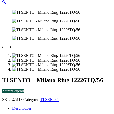
🔍
TI SENTO – Milano Ring 12226TQ/56
Zatraži cijenu
SKU:
46113
Category:
TI SENTO
Description