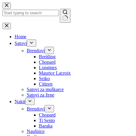
Skip
to
content
No
results
Home
Satovi
Brendovi
Breitling
Chopard
Longines
Maurice Lacroix
Seiko
Citizen
Satovi za muškarce
Satovi za žene
Nakit
Brendovi
Chopard
Ti Sento
Baraka
Naušnice