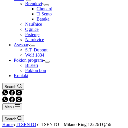
Brendovi
Chopard
Ti Sento
Baraka
Naušnice
Ogrlice
Prstenje
Narukvice
Asesoar
S.T. Dupont
Wolf 1834
Poklon program
Blisteri
Poklon bon
Kontakt
Search
Menu
Search
Home
TI SENTO
TI SENTO – Milano Ring 12226TQ/56