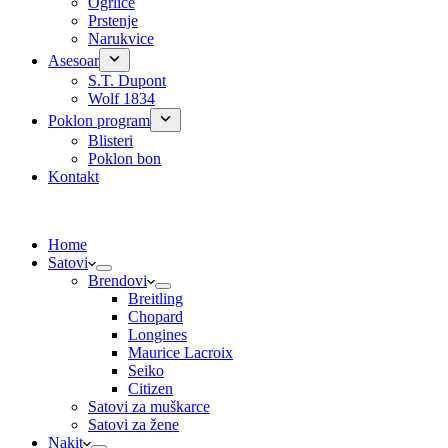
Ogrlice
Prstenje
Narukvice
Asesoar
S.T. Dupont
Wolf 1834
Poklon program
Blisteri
Poklon bon
Kontakt
Home
Satovi
Brendovi
Breitling
Chopard
Longines
Maurice Lacroix
Seiko
Citizen
Satovi za muškarce
Satovi za žene
Nakit