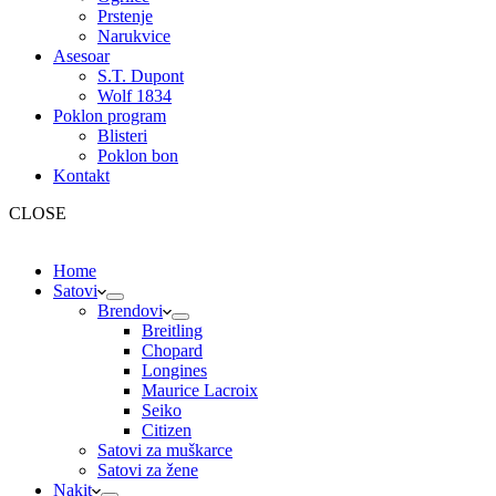
Prstenje
Narukvice
Asesoar
S.T. Dupont
Wolf 1834
Poklon program
Blisteri
Poklon bon
Kontakt
CLOSE
Home
Satovi
Brendovi
Breitling
Chopard
Longines
Maurice Lacroix
Seiko
Citizen
Satovi za muškarce
Satovi za žene
Nakit