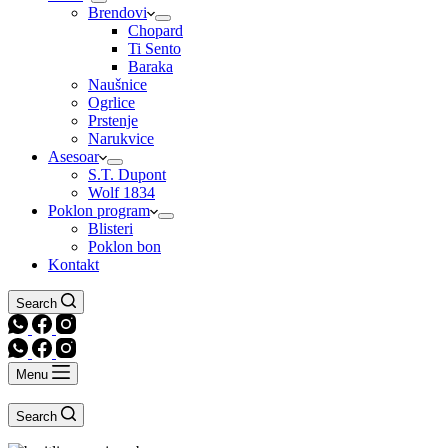
Brendovi
Chopard
Ti Sento
Baraka
Naušnice
Ogrlice
Prstenje
Narukvice
Asesoar
S.T. Dupont
Wolf 1834
Poklon program
Blisteri
Poklon bon
Kontakt
Search
Menu
Search