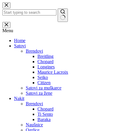
Skip
to
content
No
results
Menu
Home
Satovi
Brendovi
Breitling
Chopard
Longines
Maurice Lacroix
Seiko
Citizen
Satovi za muškarce
Satovi za žene
Nakit
Brendovi
Chopard
Ti Sento
Baraka
Naušnice
Ogrlice