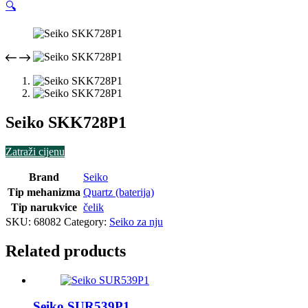
🔍
Seiko SKK728P1
Zatraži cijenu
Brand
Seiko
Tip mehanizma
Quartz (baterija)
Tip narukvice
čelik
SKU:
68082
Category:
Seiko za nju
Related products
Seiko SUR539P1