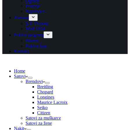
Ogrlice
Prstenje
Narukvice
Asesoar
S.T. Dupont
Wolf 1834
Poklon program
Blisteri
Poklon bon
Kontakt
Home
Satovi
Brendovi
Breitling
Chopard
Longines
Maurice Lacroix
Seiko
Citizen
Satovi za muškarce
Satovi za žene
Nakit