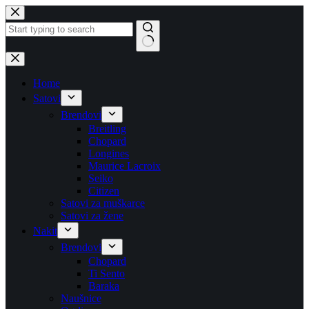
Skip
to
content
No
results
Home
Satovi
Brendovi
Breitling
Chopard
Longines
Maurice Lacroix
Seiko
Citizen
Satovi za muškarce
Satovi za žene
Nakit
Brendovi
Chopard
Ti Sento
Baraka
Naušnice