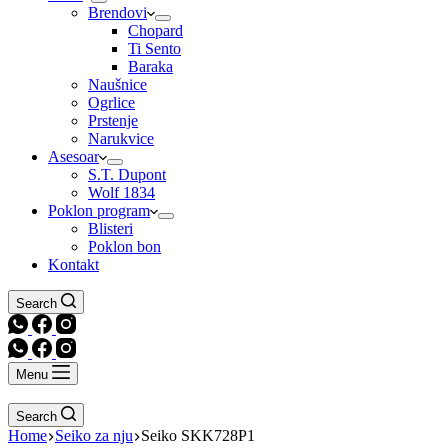
Brendovi
Chopard
Ti Sento
Baraka
Naušnice
Ogrlice
Prstenje
Narukvice
Asesoar
S.T. Dupont
Wolf 1834
Poklon program
Blisteri
Poklon bon
Kontakt
Search
Menu
Search
Home
Seiko za nju
Seiko SKK728P1