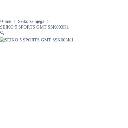
Skip
to
content
Home
Seiko za njega
SEIKO 5 SPORTS GMT SSK003K1
🔍