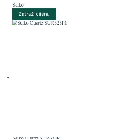
Seiko
Zatraži cijenu
Seiko Quartz SUR525P1