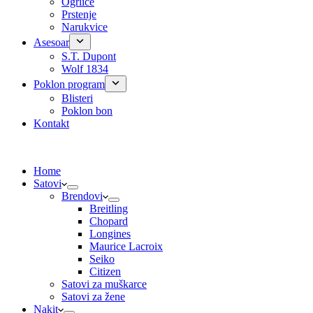
Ogrlice
Prstenje
Narukvice
Asesoar
S.T. Dupont
Wolf 1834
Poklon program
Blisteri
Poklon bon
Kontakt
Home
Satovi
Brendovi
Breitling
Chopard
Longines
Maurice Lacroix
Seiko
Citizen
Satovi za muškarce
Satovi za žene
Nakit