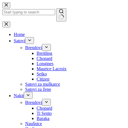
Skip
to
content
No
results
Home
Satovi
Brendovi
Breitling
Chopard
Longines
Maurice Lacroix
Seiko
Citizen
Satovi za muškarce
Satovi za žene
Nakit
Brendovi
Chopard
Ti Sento
Baraka
Naušnice