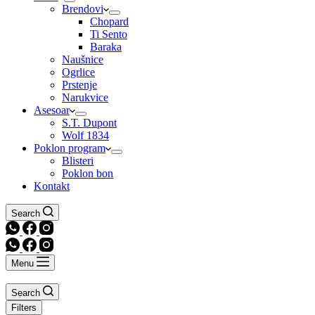
Brendovi
Chopard
Ti Sento
Baraka
Naušnice
Ogrlice
Prstenje
Narukvice
Asesoar
S.T. Dupont
Wolf 1834
Poklon program
Blisteri
Poklon bon
Kontakt
Search
Menu
Search
Filters