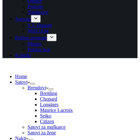
Ogrlice
Prstenje
Narukvice
Asesoar
S.T. Dupont
Wolf 1834
Poklon program
Blisteri
Poklon bon
Kontakt
Home
Satovi
Brendovi
Breitling
Chopard
Longines
Maurice Lacroix
Seiko
Citizen
Satovi za muškarce
Satovi za žene
Nakit