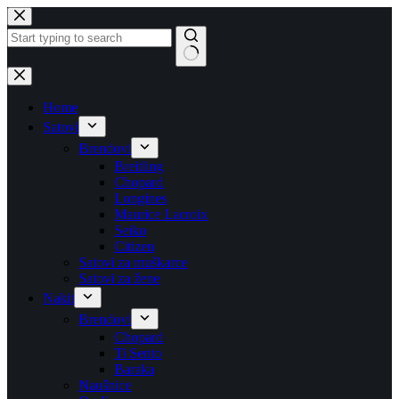
Skip
to
content
No
results
Home
Satovi
Brendovi
Breitling
Chopard
Longines
Maurice Lacroix
Seiko
Citizen
Satovi za muškarce
Satovi za žene
Nakit
Brendovi
Chopard
Ti Sento
Baraka
Naušnice