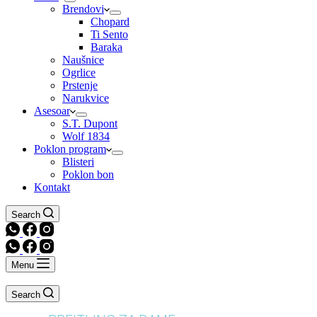
Brendovi
Chopard
Ti Sento
Baraka
Naušnice
Ogrlice
Prstenje
Narukvice
Asesoar
S.T. Dupont
Wolf 1834
Poklon program
Blisteri
Poklon bon
Kontakt
Search
Menu
Search