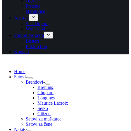
Ogrlice
Prstenje
Narukvice
Asesoar
S.T. Dupont
Wolf 1834
Poklon program
Blisteri
Poklon bon
Kontakt
Home
Satovi
Brendovi
Breitling
Chopard
Longines
Maurice Lacroix
Seiko
Citizen
Satovi za muškarce
Satovi za žene
Nakit