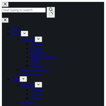
Skip
to
content
No
results
Home
Satovi
Brendovi
Breitling
Chopard
Longines
Maurice Lacroix
Seiko
Citizen
Satovi za muškarce
Satovi za žene
Nakit
Brendovi
Chopard
Ti Sento
Baraka
Naušnice