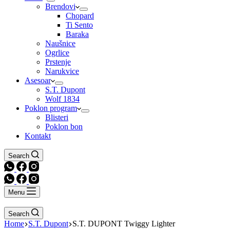
Brendovi
Chopard
Ti Sento
Baraka
Naušnice
Ogrlice
Prstenje
Narukvice
Asesoar
S.T. Dupont
Wolf 1834
Poklon program
Blisteri
Poklon bon
Kontakt
Search
Menu
Search
Home
S.T. Dupont
S.T. DUPONT Twiggy Lighter