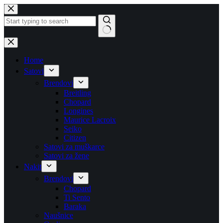
Skip
to
content
No
results
Home
Satovi
Brendovi
Breitling
Chopard
Longines
Maurice Lacroix
Seiko
Citizen
Satovi za muškarce
Satovi za žene
Nakit
Brendovi
Chopard
Ti Sento
Baraka
Naušnice