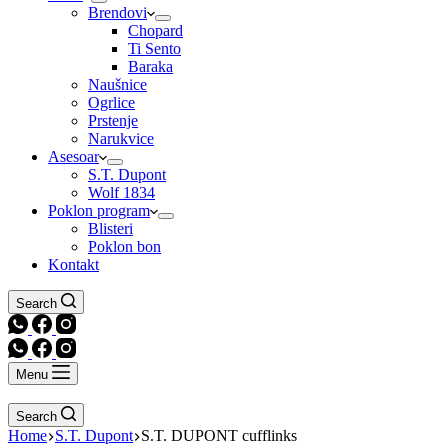
Brendovi
Chopard
Ti Sento
Baraka
Naušnice
Ogrlice
Prstenje
Narukvice
Asesoar
S.T. Dupont
Wolf 1834
Poklon program
Blisteri
Poklon bon
Kontakt
Search
Menu
Search
Home
S.T. Dupont
S.T. DUPONT cufflinks