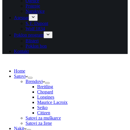
Ogrlice
Prstenje
Narukvice
Asesoar
S.T. Dupont
Wolf 1834
Poklon program
Blisteri
Poklon bon
Kontakt
Home
Satovi
Brendovi
Breitling
Chopard
Longines
Maurice Lacroix
Seiko
Citizen
Satovi za muškarce
Satovi za žene
Nakit