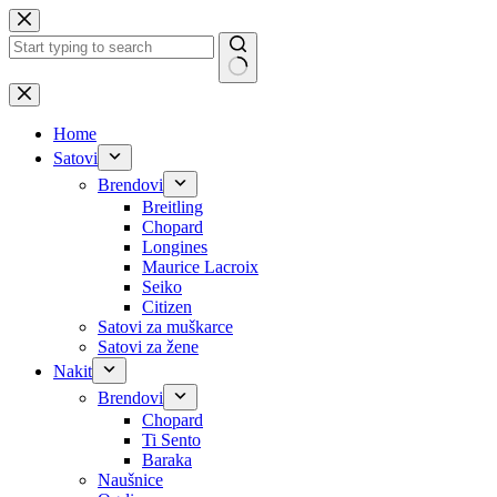
Skip
to
content
No
results
Home
Satovi
Brendovi
Breitling
Chopard
Longines
Maurice Lacroix
Seiko
Citizen
Satovi za muškarce
Satovi za žene
Nakit
Brendovi
Chopard
Ti Sento
Baraka
Naušnice