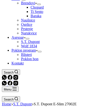
Brendovi
Chopard
Ti Sento
Baraka
Naušnice
Ogrlice
Prstenje
Narukvice
Asesoar
S.T. Dupont
Wolf 1834
Poklon program
Blisteri
Poklon bon
Kontakt
Search
Menu
Search
Home
S.T. Dupont
S.T. Dupont E-Slim 27002E