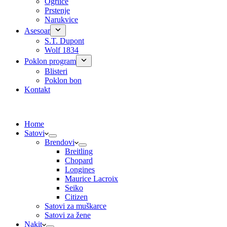
Ogrlice
Prstenje
Narukvice
Asesoar
S.T. Dupont
Wolf 1834
Poklon program
Blisteri
Poklon bon
Kontakt
Home
Satovi
Brendovi
Breitling
Chopard
Longines
Maurice Lacroix
Seiko
Citizen
Satovi za muškarce
Satovi za žene
Nakit