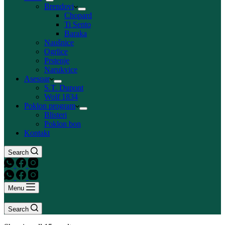
Brendovi
Chopard
Ti Sento
Baraka
Naušnice
Ogrlice
Prstenje
Narukvice
Asesoar
S.T. Dupont
Wolf 1834
Poklon program
Blisteri
Poklon bon
Kontakt
Search
Menu
Search