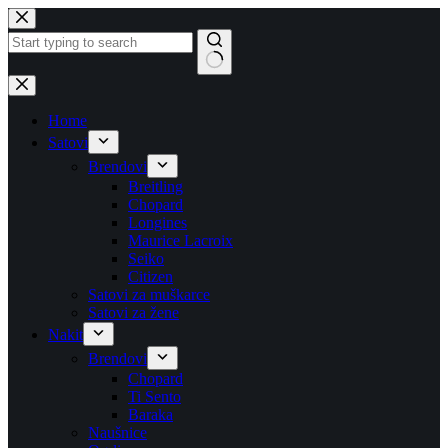
Skip
to
content
No
results
Home
Satovi
Brendovi
Breitling
Chopard
Longines
Maurice Lacroix
Seiko
Citizen
Satovi za muškarce
Satovi za žene
Nakit
Brendovi
Chopard
Ti Sento
Baraka
Naušnice