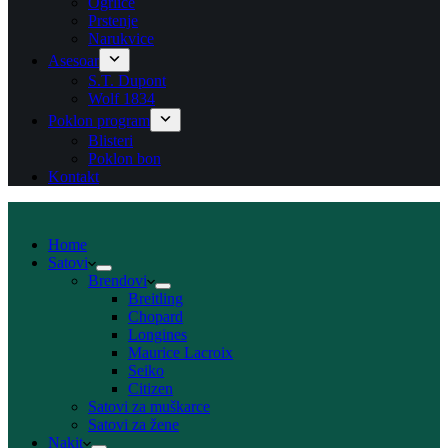
Ogrlice
Prstenje
Narukvice
Asesoar
S.T. Dupont
Wolf 1834
Poklon program
Blisteri
Poklon bon
Kontakt
Home
Satovi
Brendovi
Breitling
Chopard
Longines
Maurice Lacroix
Seiko
Citizen
Satovi za muškarce
Satovi za žene
Nakit