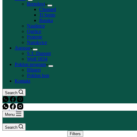
Brendovi
Chopard
Ti Sento
Baraka
Naušnice
Ogrlice
Prstenje
Narukvice
Asesoar
S.T. Dupont
Wolf 1834
Poklon program
Blisteri
Poklon bon
Kontakt
Search
Menu
Search
Filters