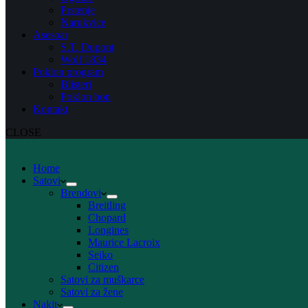
Prstenje
Narukvice
Asesoar
S.T. Dupont
Wolf 1834
Poklon program
Blisteri
Poklon bon
Kontakt
CLOSE
Home
Satovi
Brendovi
Breitling
Chopard
Longines
Maurice Lacroix
Seiko
Citizen
Satovi za muškarce
Satovi za žene
Nakit