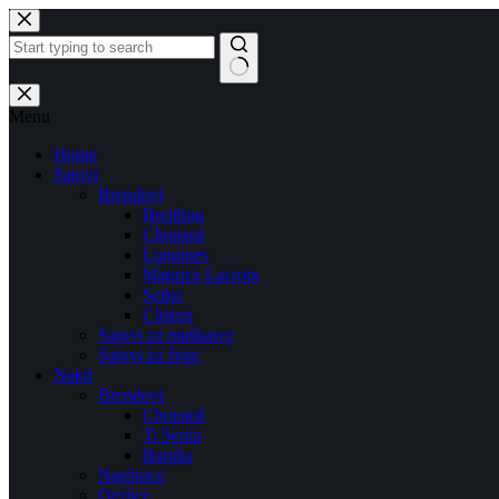
Skip
to
content
No
results
Menu
Home
Satovi
Brendovi
Breitling
Chopard
Longines
Maurice Lacroix
Seiko
Citizen
Satovi za muškarce
Satovi za žene
Nakit
Brendovi
Chopard
Ti Sento
Baraka
Naušnice
Ogrlice