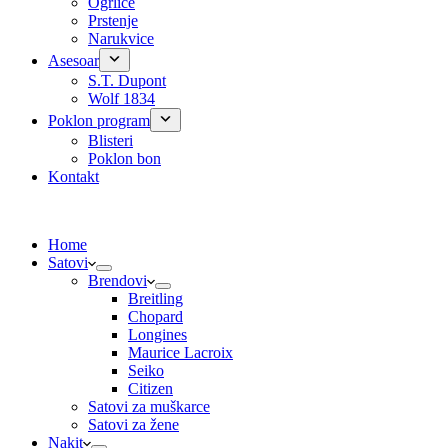
Ogrlice
Prstenje
Narukvice
Asesoar
S.T. Dupont
Wolf 1834
Poklon program
Blisteri
Poklon bon
Kontakt
Home
Satovi
Brendovi
Breitling
Chopard
Longines
Maurice Lacroix
Seiko
Citizen
Satovi za muškarce
Satovi za žene
Nakit