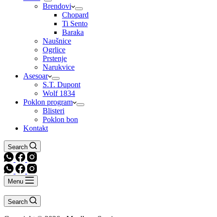
Brendovi
Chopard
Ti Sento
Baraka
Naušnice
Ogrlice
Prstenje
Narukvice
Asesoar
S.T. Dupont
Wolf 1834
Poklon program
Blisteri
Poklon bon
Kontakt
Search
Menu
Search