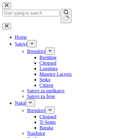
Skip
to
content
No
results
Home
Satovi
Brendovi
Breitling
Chopard
Longines
Maurice Lacroix
Seiko
Citizen
Satovi za muškarce
Satovi za žene
Nakit
Brendovi
Chopard
Ti Sento
Baraka
Naušnice