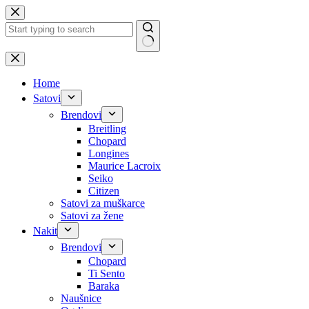
Skip
to
content
No
results
Home
Satovi
Brendovi
Breitling
Chopard
Longines
Maurice Lacroix
Seiko
Citizen
Satovi za muškarce
Satovi za žene
Nakit
Brendovi
Chopard
Ti Sento
Baraka
Naušnice