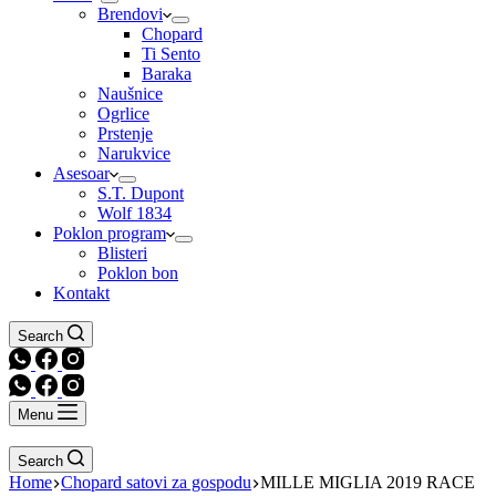
Brendovi
Chopard
Ti Sento
Baraka
Naušnice
Ogrlice
Prstenje
Narukvice
Asesoar
S.T. Dupont
Wolf 1834
Poklon program
Blisteri
Poklon bon
Kontakt
Search
Menu
Search
Home
Chopard satovi za gospodu
MILLE MIGLIA 2019 RACE