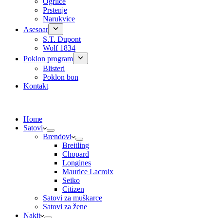
Ogrlice
Prstenje
Narukvice
Asesoar
S.T. Dupont
Wolf 1834
Poklon program
Blisteri
Poklon bon
Kontakt
Home
Satovi
Brendovi
Breitling
Chopard
Longines
Maurice Lacroix
Seiko
Citizen
Satovi za muškarce
Satovi za žene
Nakit