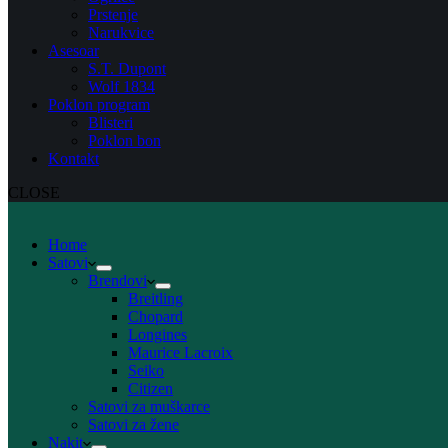
Prstenje
Narukvice
Asesoar
S.T. Dupont
Wolf 1834
Poklon program
Blisteri
Poklon bon
Kontakt
CLOSE
Home
Satovi
Brendovi
Breitling
Chopard
Longines
Maurice Lacroix
Seiko
Citizen
Satovi za muškarce
Satovi za žene
Nakit