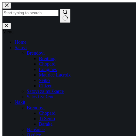
Skip
to
content
No
results
Menu
Home
Satovi
Brendovi
Breitling
Chopard
Longines
Maurice Lacroix
Seiko
Citizen
Satovi za muškarce
Satovi za žene
Nakit
Brendovi
Chopard
Ti Sento
Baraka
Naušnice
Ogrlice