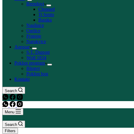
Brendovi
Chopard
Ti Sento
Baraka
Naušnice
Ogrlice
Prstenje
Narukvice
Asesoar
S.T. Dupont
Wolf 1834
Poklon program
Blisteri
Poklon bon
Kontakt
Search
Menu
Search
Filters