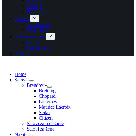
Ogrlice
Prstenje
Narukvice
Asesoar
S.T. Dupont
Wolf 1834
Poklon program
Blisteri
Poklon bon
Kontakt
Home
Satovi
Brendovi
Breitling
Chopard
Longines
Maurice Lacroix
Seiko
Citizen
Satovi za muškarce
Satovi za žene
Nakit