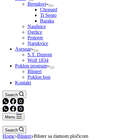
Brendovi
Chopard
Ti Sento
Baraka
Naušnice
Ogrlice
Prstenje
Narukvice
Asesoar
S.T. Dupont
Wolf 1834
Poklon program
Blisteri
Poklon bon
Kontakt
Search
Menu
Search
Home
Blisteri
Blister sa zlatnom pločicom