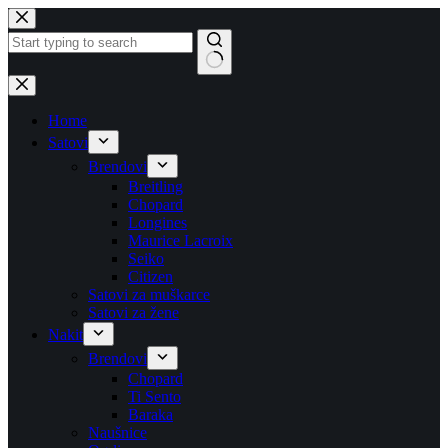
Skip
to
content
No
results
Home
Satovi
Brendovi
Breitling
Chopard
Longines
Maurice Lacroix
Seiko
Citizen
Satovi za muškarce
Satovi za žene
Nakit
Brendovi
Chopard
Ti Sento
Baraka
Naušnice