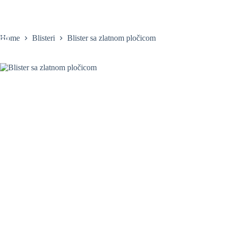
Skip
to
content
Home
Blisteri
Blister sa zlatnom pločicom