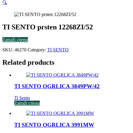
🔍
TI SENTO prsten 12268ZI/52
Zatraži cijenu
SKU:
46270
Category:
TI SENTO
Related products
TI SENTO OGRLICA 3849PW/42
Ti Sento
Zatraži cijenu
TI SENTO OGRLICA 3991MW