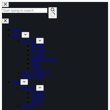
Skip
to
content
No
results
Home
Satovi
Brendovi
Breitling
Chopard
Longines
Maurice Lacroix
Seiko
Citizen
Satovi za muškarce
Satovi za žene
Nakit
Brendovi
Chopard
Ti Sento
Baraka
Naušnice