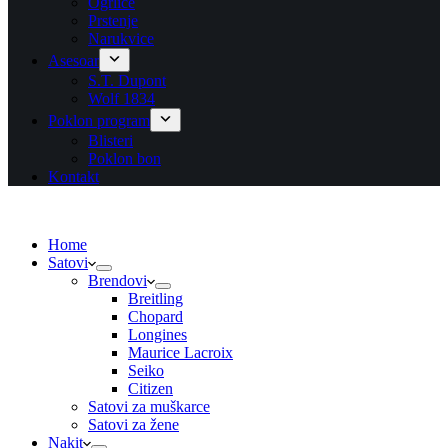
Ogrlice
Prstenje
Narukvice
Asesoar
S.T. Dupont
Wolf 1834
Poklon program
Blisteri
Poklon bon
Kontakt
Home
Satovi
Brendovi
Breitling
Chopard
Longines
Maurice Lacroix
Seiko
Citizen
Satovi za muškarce
Satovi za žene
Nakit