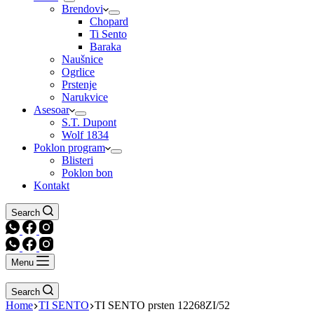
Brendovi
Chopard
Ti Sento
Baraka
Naušnice
Ogrlice
Prstenje
Narukvice
Asesoar
S.T. Dupont
Wolf 1834
Poklon program
Blisteri
Poklon bon
Kontakt
Search
Menu
Search
Home
TI SENTO
TI SENTO prsten 12268ZI/52