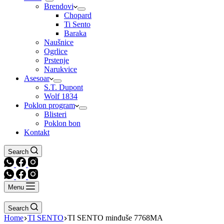
Brendovi
Chopard
Ti Sento
Baraka
Naušnice
Ogrlice
Prstenje
Narukvice
Asesoar
S.T. Dupont
Wolf 1834
Poklon program
Blisteri
Poklon bon
Kontakt
Search
Menu
Search
Home
TI SENTO
TI SENTO minđuše 7768MA