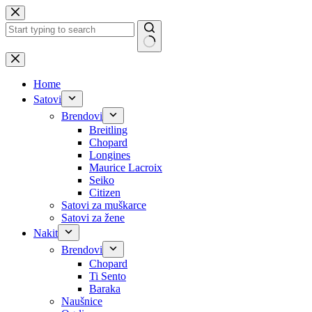
Skip
to
content
No
results
Home
Satovi
Brendovi
Breitling
Chopard
Longines
Maurice Lacroix
Seiko
Citizen
Satovi za muškarce
Satovi za žene
Nakit
Brendovi
Chopard
Ti Sento
Baraka
Naušnice