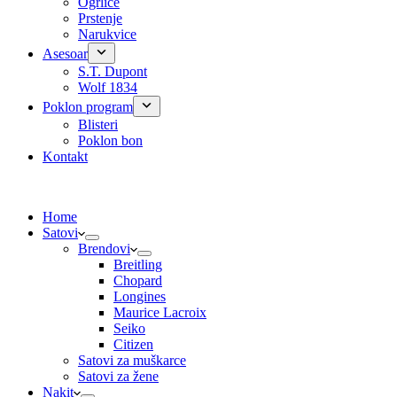
Ogrlice
Prstenje
Narukvice
Asesoar
S.T. Dupont
Wolf 1834
Poklon program
Blisteri
Poklon bon
Kontakt
Home
Satovi
Brendovi
Breitling
Chopard
Longines
Maurice Lacroix
Seiko
Citizen
Satovi za muškarce
Satovi za žene
Nakit