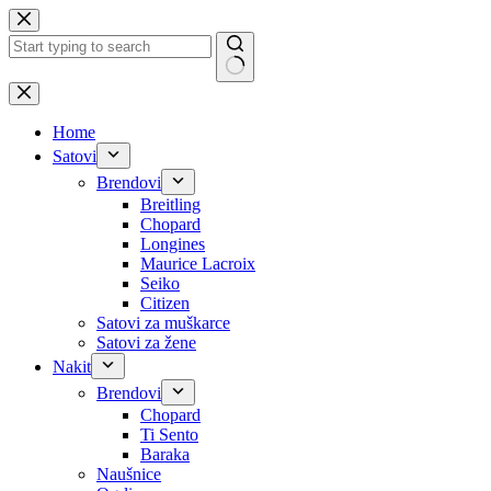
Skip
to
content
No
results
Home
Satovi
Brendovi
Breitling
Chopard
Longines
Maurice Lacroix
Seiko
Citizen
Satovi za muškarce
Satovi za žene
Nakit
Brendovi
Chopard
Ti Sento
Baraka
Naušnice