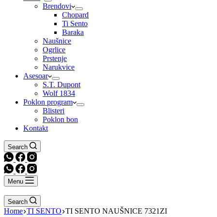
Brendovi
Chopard
Ti Sento
Baraka
Naušnice
Ogrlice
Prstenje
Narukvice
Asesoar
S.T. Dupont
Wolf 1834
Poklon program
Blisteri
Poklon bon
Kontakt
Search
Menu
Search
Home
TI SENTO
TI SENTO NAUŠNICE 7321ZI