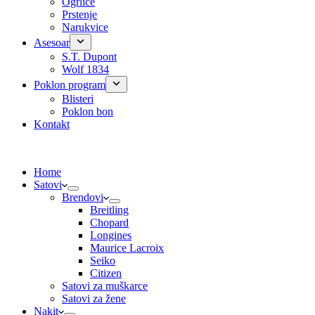
Ogrlice
Prstenje
Narukvice
Asesoar
S.T. Dupont
Wolf 1834
Poklon program
Blisteri
Poklon bon
Kontakt
Home
Satovi
Brendovi
Breitling
Chopard
Longines
Maurice Lacroix
Seiko
Citizen
Satovi za muškarce
Satovi za žene
Nakit