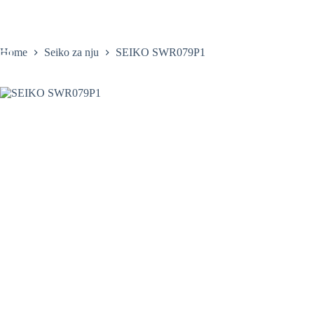
Skip
to
content
Home
Seiko za nju
SEIKO SWR079P1