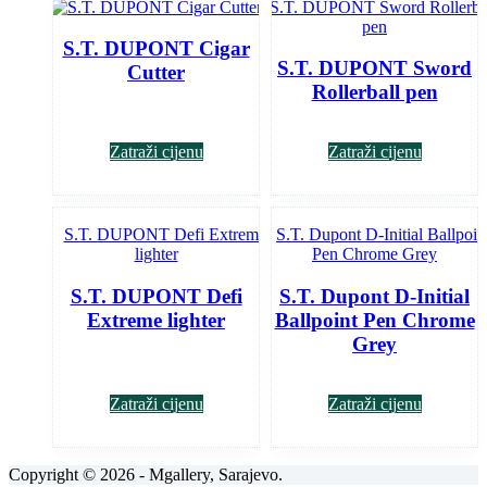
S.T. DUPONT Cigar
S.T. DUPONT Sword
Cutter
Rollerball pen
Zatraži cijenu
Zatraži cijenu
S.T. DUPONT Defi
S.T. Dupont D-Initial
Extreme lighter
Ballpoint Pen Chrome
Grey
Zatraži cijenu
Zatraži cijenu
Copyright © 2026 - Mgallery, Sarajevo.