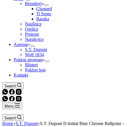
Brendovi
Chopard
Ti Sento
Baraka
Naušnice
Ogrlice
Prstenje
Narukvice
Asesoar
S.T. Dupont
Wolf 1834
Poklon program
Blisteri
Poklon bon
Kontakt
Search
Menu
Search
Home
S.T. Dupont
S.T. Dupont D-Initial Blue Chrome Ballpoint –