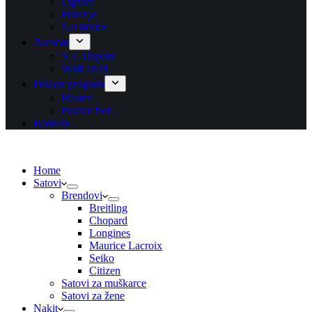
Ogrlice
Prstenje
Narukvice
Asesoar
S.T. Dupont
Wolf 1834
Poklon program
Blisteri
Poklon bon
Kontakt
Home
Satovi
Brendovi
Breitling
Chopard
Longines
Maurice Lacroix
Seiko
Citizen
Satovi za muškarce
Satovi za žene
Nakit