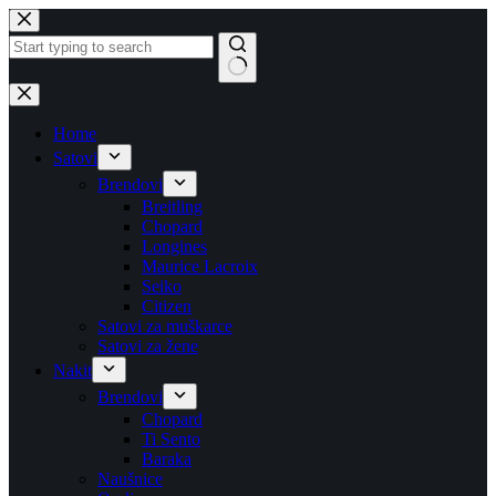
Skip
to
content
No
results
Home
Satovi
Brendovi
Breitling
Chopard
Longines
Maurice Lacroix
Seiko
Citizen
Satovi za muškarce
Satovi za žene
Nakit
Brendovi
Chopard
Ti Sento
Baraka
Naušnice