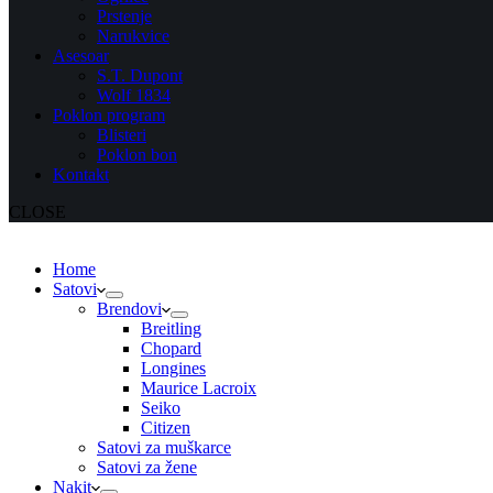
Prstenje
Narukvice
Asesoar
S.T. Dupont
Wolf 1834
Poklon program
Blisteri
Poklon bon
Kontakt
CLOSE
Home
Satovi
Brendovi
Breitling
Chopard
Longines
Maurice Lacroix
Seiko
Citizen
Satovi za muškarce
Satovi za žene
Nakit